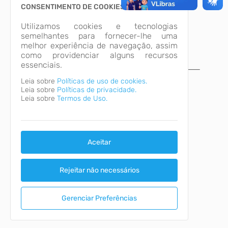
CONSENTIMENTO DE COOKIES
Utilizamos cookies e tecnologias
semelhantes para fornecer-lhe uma
melhor experiência de navegação, assim
como providenciar alguns recursos
essenciais.
A página não foi
Leia sobre
Políticas de uso de cookies.
Leia sobre
Políticas de privacidade.
encontrada!
Leia sobre
Termos de Uso.
Desculpe, a página que você procura não
existe ou está em manutenção.
Voltar para o início
Aceitar
Rejeitar não necessários
Gerenciar Preferências