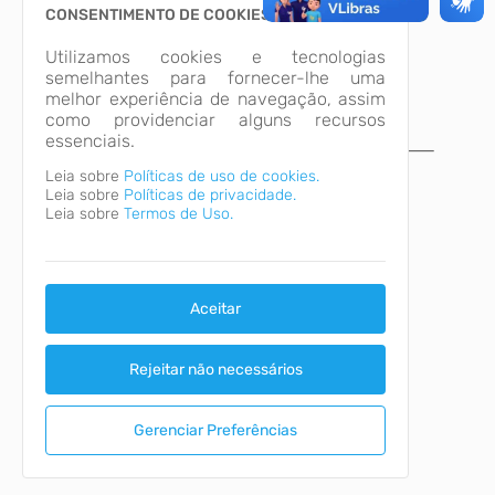
CONSENTIMENTO DE COOKIES
Utilizamos cookies e tecnologias
semelhantes para fornecer-lhe uma
melhor experiência de navegação, assim
como providenciar alguns recursos
essenciais.
A página não foi
Leia sobre
Políticas de uso de cookies.
Leia sobre
Políticas de privacidade.
encontrada!
Leia sobre
Termos de Uso.
Desculpe, a página que você procura não
existe ou está em manutenção.
Voltar para o início
Aceitar
Rejeitar não necessários
Gerenciar Preferências